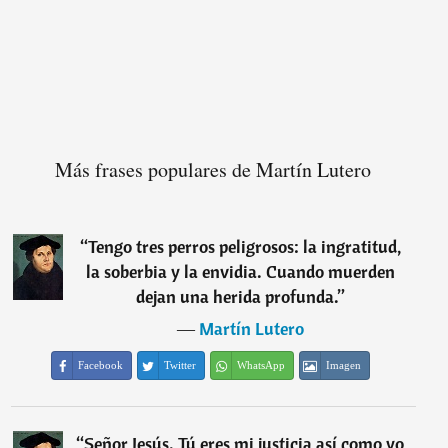
Más frases populares de Martín Lutero
“
Tengo tres perros peligrosos: la ingratitud,
la soberbia y la envidia. Cuando muerden
dejan una herida profunda.
”
―
Martín Lutero
Facebook
Twitter
WhatsApp
Imagen
“
Señor Jesús. Tú eres mi justicia así como yo