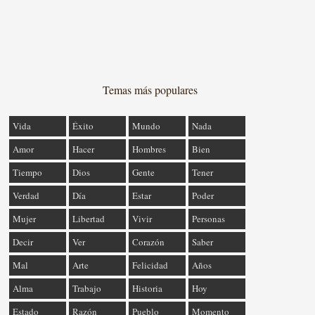
Temas más populares
Vida
Éxito
Mundo
Nada
Amor
Hacer
Hombres
Bien
Tiempo
Dios
Gente
Tener
Verdad
Día
Estar
Poder
Mujer
Libertad
Vivir
Personas
Decir
Ver
Corazón
Saber
Mal
Arte
Felicidad
Años
Alma
Trabajo
Historia
Hoy
Estado
Razón
Pueblo
Momento