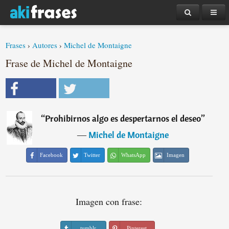
Frases
›
Autores
›
Michel de Montaigne
Frase de Michel de Montaigne
“
Prohibirnos algo es despertarnos el deseo
”
―
Michel de Montaigne
Facebook
Twitter
WhatsApp
Imagen
Imagen con frase:
tumblr
Pinterest