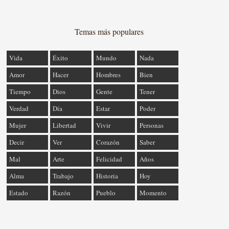
Temas más populares
Vida
Éxito
Mundo
Nada
Amor
Hacer
Hombres
Bien
Tiempo
Dios
Gente
Tener
Verdad
Día
Estar
Poder
Mujer
Libertad
Vivir
Personas
Decir
Ver
Corazón
Saber
Mal
Arte
Felicidad
Años
Alma
Trabajo
Historia
Hoy
Estado
Razón
Pueblo
Momento