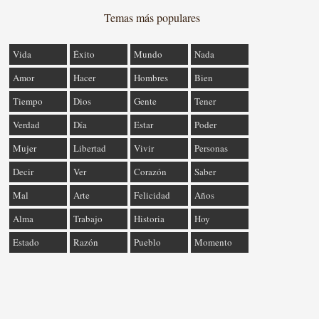
Temas más populares
Vida
Éxito
Mundo
Nada
Amor
Hacer
Hombres
Bien
Tiempo
Dios
Gente
Tener
Verdad
Día
Estar
Poder
Mujer
Libertad
Vivir
Personas
Decir
Ver
Corazón
Saber
Mal
Arte
Felicidad
Años
Alma
Trabajo
Historia
Hoy
Estado
Razón
Pueblo
Momento