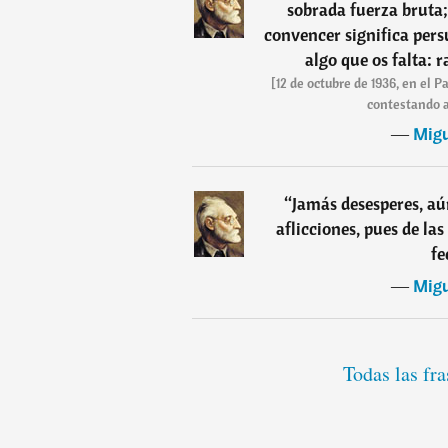
sobrada fuerza bruta;
convencer significa pers
algo que os falta: 
[12 de octubre de 1936, en el 
contestando a
―
Mig
“
Jamás desesperes, aú
aflicciones, pues de la
fe
―
Mig
Todas las fr