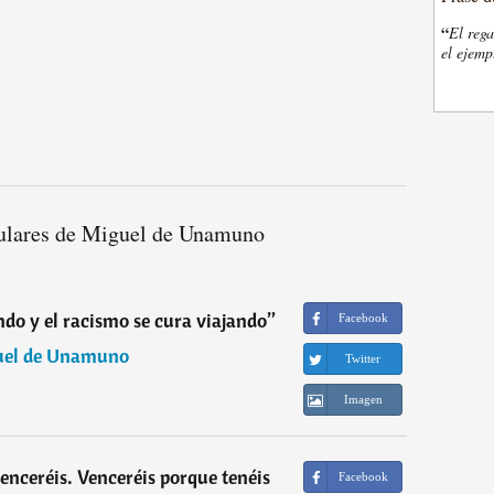
“
El rega
el ejemp
ulares de Miguel de Unamuno
ndo y el racismo se cura viajando
”
Facebook
uel de Unamuno
Twitter
Imagen
enceréis. Venceréis porque tenéis
Facebook