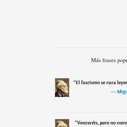
Más frases pop
“
El fascismo se cura leye
―
Mig
“
Venceréis, pero no conv