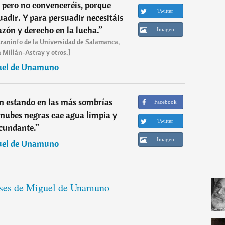
 pero no convenceréis, porque
Twitter
uadir. Y para persuadir necesitáis
razón y derecho en la lucha.
”
Imagen
Paraninfo de la Universidad de Salamanca,
 Millán-Astray y otros.]
uel de Unamuno
n estando en las más sombrías
Facebook
s nubes negras cae agua limpia y
Twitter
cundante.
”
Imagen
uel de Unamuno
ases de Miguel de Unamuno