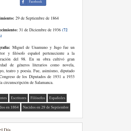
Facebook
imiento:
29 de Septiembre de 1864
ecimiento:
(72
31 de Diciembre de 1936
s)
rafia:
Miguel de Unamuno y Jugo fue un
itor y filósofo español perteneciente a la
eración del 98. En su obra cultivó gran
iedad de géneros literarios como novela,
yo, teatro y poesía. Fue, asimismo, diputado
 Congreso de los Diputados de 1931 a 1933
la circunscripción de Salamanca.
ntes
Escritores
Filósofos
Españoles
dos en 1864
Nacidos en 29 de Septiembre
el Día