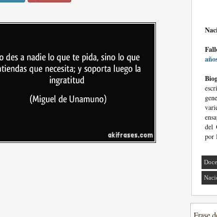
Nac
Fall
año
Biog
escr
gen
var
ensa
del
por 
Doce
Naci
Frase d