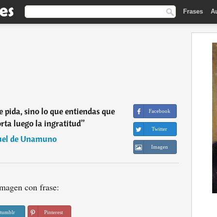
Frases
A
e pida, sino lo que entiendas que
Facebook
orta luego la ingratitud
”
Twitter
uel de Unamuno
Imagen
magen con frase:
tumblr
Pinterest