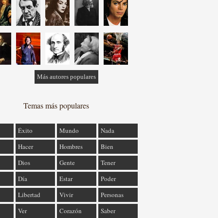
Más autores populares
Temas más populares
Éxito
Mundo
Nada
Hacer
Hombres
Bien
Dios
Gente
Tener
Día
Estar
Poder
Libertad
Vivir
Personas
Ver
Corazón
Saber