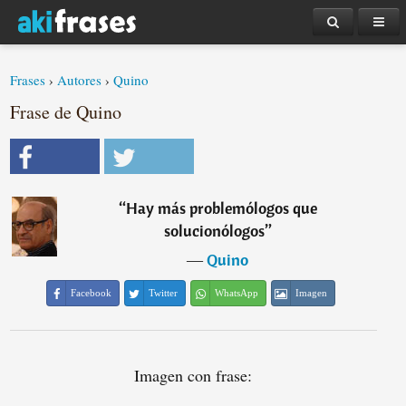
Frases
›
Autores
›
Quino
Frase de Quino
“
Hay más problemólogos que
solucionólogos
”
―
Quino
Facebook
Twitter
WhatsApp
Imagen
Imagen con frase: