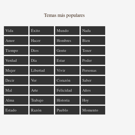
Temas más populares
Vida
Éxito
Mundo
Nada
Amor
Hacer
Hombres
Bien
Tiempo
Dios
Gente
Tener
Verdad
Día
Estar
Poder
Mujer
Libertad
Vivir
Personas
Decir
Ver
Corazón
Saber
Mal
Arte
Felicidad
Años
Alma
Trabajo
Historia
Hoy
Estado
Razón
Pueblo
Momento