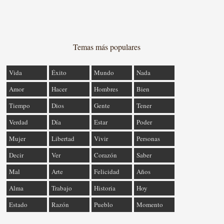
Temas más populares
Vida
Éxito
Mundo
Nada
Amor
Hacer
Hombres
Bien
Tiempo
Dios
Gente
Tener
Verdad
Día
Estar
Poder
Mujer
Libertad
Vivir
Personas
Decir
Ver
Corazón
Saber
Mal
Arte
Felicidad
Años
Alma
Trabajo
Historia
Hoy
Estado
Razón
Pueblo
Momento