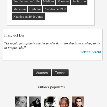
Presidentes de Chile
Médicos
Masones
Socialistas
Marxistas
Chilenos
Nacidos en 1908
Nacidos en 26 de Junio
Frase del Día
“
El regalo más grande que les puedes dar a los demás es el ejemplo de
”
tu propia vida.
Bertolt Brecht
—
Autores
Temas
Autores populares