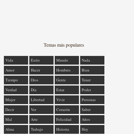
Temas más populares
Vida
Éxito
Mundo
Nada
Amor
Hacer
Hombres
Bien
Tiempo
Dios
Gente
Tener
Verdad
Día
Estar
Poder
Mujer
Libertad
Vivir
Personas
Decir
Ver
Corazón
Saber
Mal
Arte
Felicidad
Años
Alma
Trabajo
Historia
Hoy