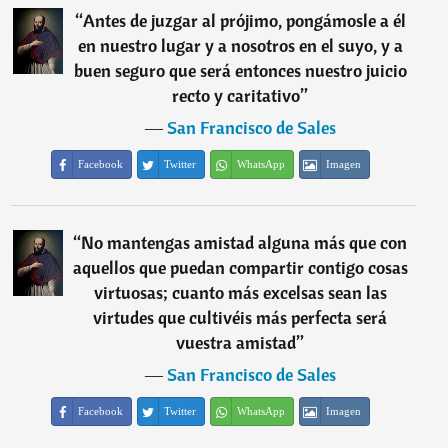
“
Antes de juzgar al prójimo, pongámosle a él
en nuestro lugar y a nosotros en el suyo, y a
buen seguro que será entonces nuestro juicio
recto y caritativo
”
―
San Francisco de Sales
Facebook
Twitter
WhatsApp
Imagen
“
No mantengas amistad alguna más que con
aquellos que puedan compartir contigo cosas
virtuosas; cuanto más excelsas sean las
virtudes que cultivéis más perfecta será
vuestra amistad
”
―
San Francisco de Sales
Facebook
Twitter
WhatsApp
Imagen