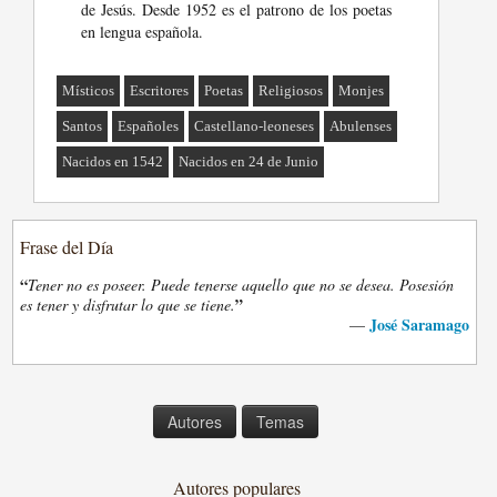
de Jesús. Desde 1952 es el patrono de los poetas
en lengua española.
Místicos
Escritores
Poetas
Religiosos
Monjes
Santos
Españoles
Castellano-leoneses
Abulenses
Nacidos en 1542
Nacidos en 24 de Junio
Frase del Día
“
Tener no es poseer. Puede tenerse aquello que no se desea. Posesión
”
es tener y disfrutar lo que se tiene.
José Saramago
—
Autores
Temas
Autores populares