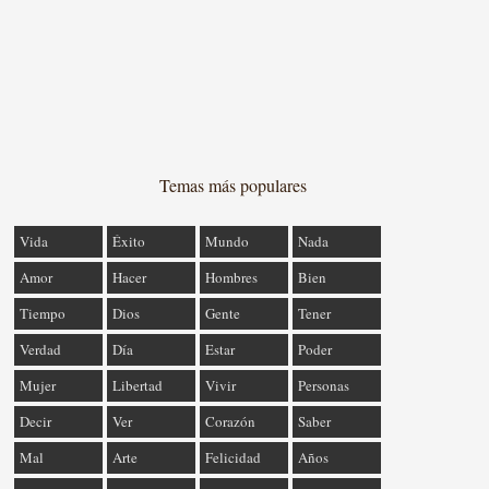
Temas más populares
Vida
Éxito
Mundo
Nada
Amor
Hacer
Hombres
Bien
Tiempo
Dios
Gente
Tener
Verdad
Día
Estar
Poder
Mujer
Libertad
Vivir
Personas
Decir
Ver
Corazón
Saber
Mal
Arte
Felicidad
Años