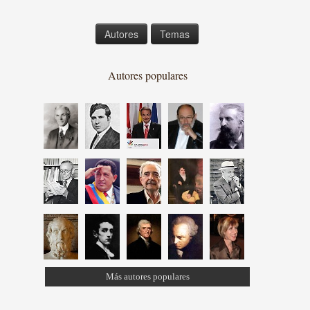
Autores
Temas
Autores populares
Más autores populares