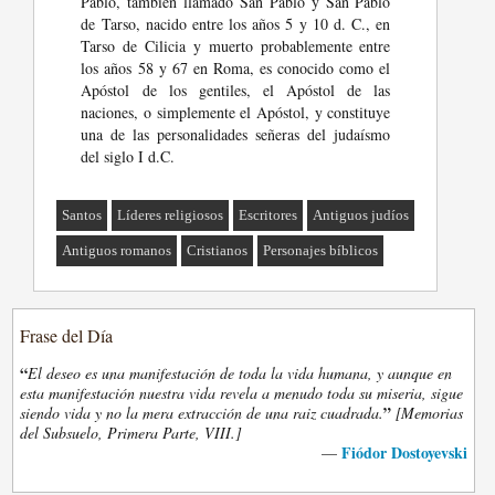
Pablo, también llamado San Pablo y San Pablo
de Tarso, nacido entre los años 5 y 10 d. C., en
Tarso de Cilicia y muerto probablemente entre
los años 58 y 67 en Roma, es conocido como el
Apóstol de los gentiles, el Apóstol de las
naciones, o simplemente el Apóstol, y constituye
una de las personalidades señeras del judaísmo
del siglo I d.C.
Santos
Líderes religiosos
Escritores
Antiguos judíos
Antiguos romanos
Cristianos
Personajes bíblicos
Frase del Día
“
El deseo es una manifestación de toda la vida humana, y aunque en
esta manifestación nuestra vida revela a menudo toda su miseria, sigue
”
siendo vida y no la mera extracción de una raiz cuadrada.
[Memorias
del Subsuelo, Primera Parte, VIII.]
Fiódor Dostoyevski
—