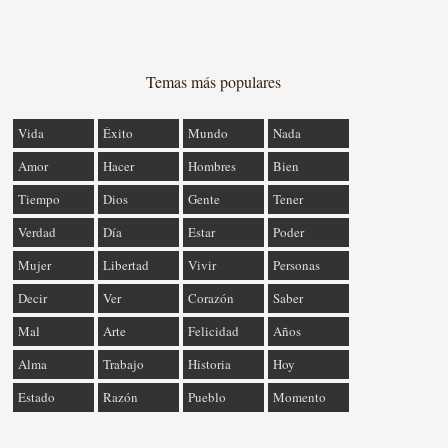
Temas más populares
Vida
Éxito
Mundo
Nada
Amor
Hacer
Hombres
Bien
Tiempo
Dios
Gente
Tener
Verdad
Día
Estar
Poder
Mujer
Libertad
Vivir
Personas
Decir
Ver
Corazón
Saber
Mal
Arte
Felicidad
Años
Alma
Trabajo
Historia
Hoy
Estado
Razón
Pueblo
Momento