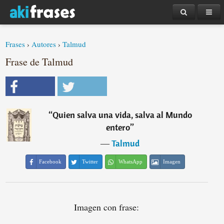
Frases
›
Autores
›
Talmud
Frase de Talmud
“
Quien salva una vida, salva al Mundo
entero
”
―
Talmud
Facebook
Twitter
WhatsApp
Imagen
Imagen con frase: