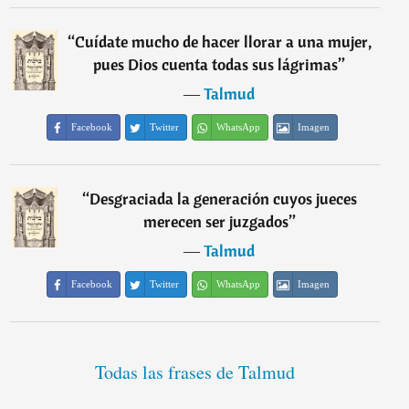
“
Cuídate mucho de hacer llorar a una mujer,
pues Dios cuenta todas sus lágrimas
”
―
Talmud
Facebook
Twitter
WhatsApp
Imagen
“
Desgraciada la generación cuyos jueces
merecen ser juzgados
”
―
Talmud
Facebook
Twitter
WhatsApp
Imagen
Todas las frases de Talmud