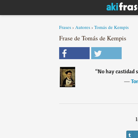
Frases
›
Autores
›
Tomás de Kempis
Frase de Tomás de Kempis
“
No hay castidad s
―
To
I