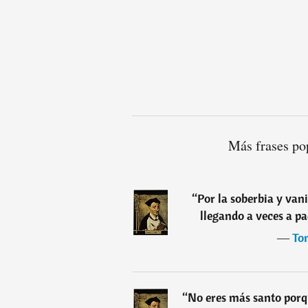
Más frases po
“
Por la soberbia y van
llegando a veces a pa
―
To
“
No eres más santo porqu