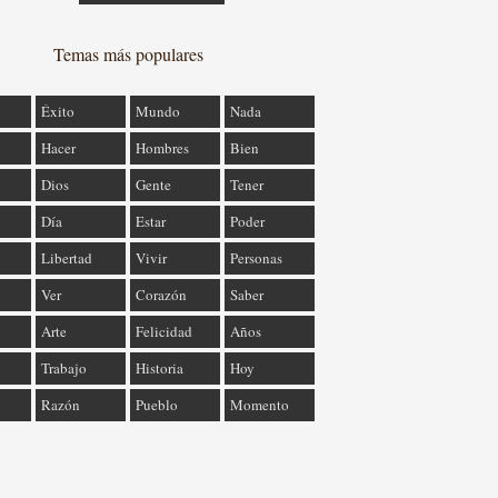
Temas más populares
Éxito
Mundo
Nada
Hacer
Hombres
Bien
Dios
Gente
Tener
Día
Estar
Poder
Libertad
Vivir
Personas
Ver
Corazón
Saber
Arte
Felicidad
Años
Trabajo
Historia
Hoy
Razón
Pueblo
Momento