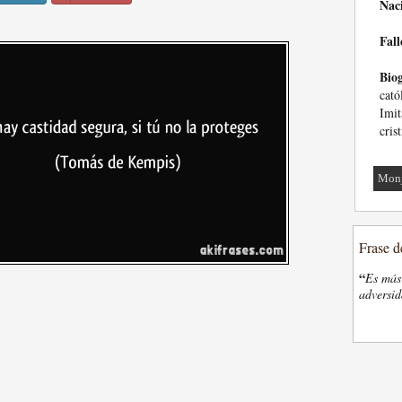
Nac
Fall
Biog
cató
Imit
cris
Mon
Frase d
“
Es más 
adversi