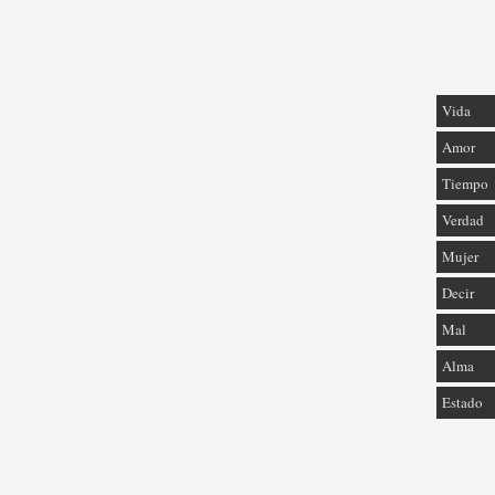
Vida
Amor
Tiempo
Verdad
Mujer
Decir
Mal
Alma
Estado