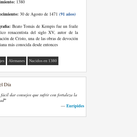
imiento:
1380
ecimiento:
(91 años)
30 de Agosto de 1471
rafia:
Beato Tomás de Kempis fue un fraile
lico renacentista del siglo XV, autor de la
ación de Cristo, una de las obras de devoción
tiana más conocida desde entonces
jes
Alemanes
Nacidos en 1380
el Día
fácil dar consejos que sufrir con fortaleza la
”
dad
Eurípides
—