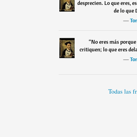
desprecien. Lo que eres, e
de lo que 
―
To
“
No eres más porque 
critiquen; lo que eres de
―
To
Todas las 