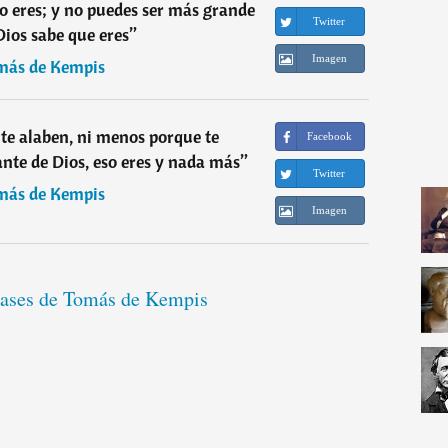
so eres; y no puedes ser más grande
Twitter
Dios sabe que eres
”
Imagen
más de Kempis
te alaben, ni menos porque te
Facebook
lante de Dios, eso eres y nada más
”
Twitter
más de Kempis
Imagen
frases de Tomás de Kempis