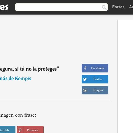
Frases
A
egura, si tú no la proteges
”
Facebook
más de Kempis
Twitter
Imagen
magen con frase:
tumblr
Pinterest