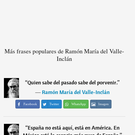
Más frases populares de Ramón María del Valle-
Inclán
“
Quien sabe del pasado sabe del porvenir.
”
―
Ramón María del Valle-Inclán
Facebook
Twitter
WhatsApp
Imagen
“
España no está aquí, está en América. En