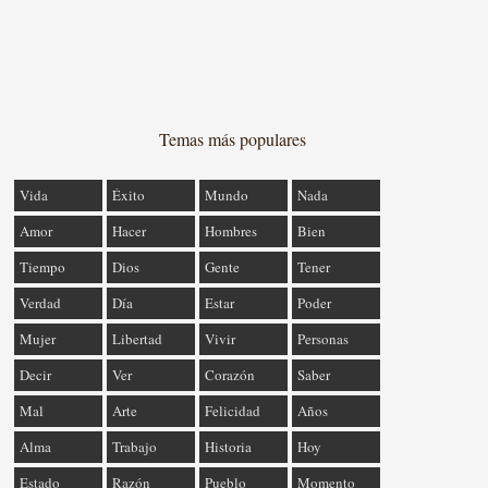
Temas más populares
Vida
Éxito
Mundo
Nada
Amor
Hacer
Hombres
Bien
Tiempo
Dios
Gente
Tener
Verdad
Día
Estar
Poder
Mujer
Libertad
Vivir
Personas
Decir
Ver
Corazón
Saber
Mal
Arte
Felicidad
Años
Alma
Trabajo
Historia
Hoy
Estado
Razón
Pueblo
Momento