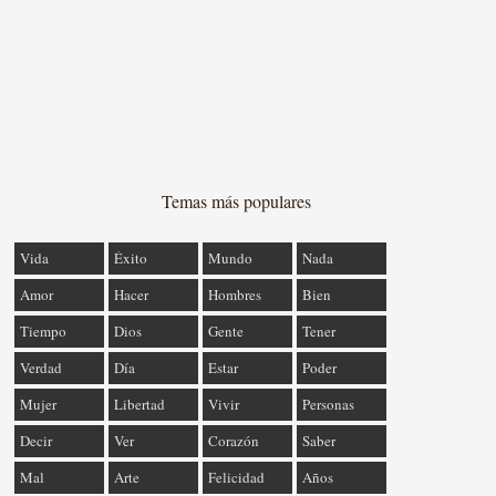
Temas más populares
Vida
Éxito
Mundo
Nada
Amor
Hacer
Hombres
Bien
Tiempo
Dios
Gente
Tener
Verdad
Día
Estar
Poder
Mujer
Libertad
Vivir
Personas
Decir
Ver
Corazón
Saber
Mal
Arte
Felicidad
Años