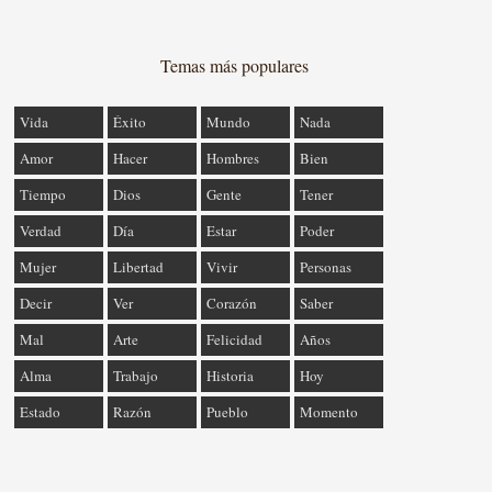
Temas más populares
Vida
Éxito
Mundo
Nada
Amor
Hacer
Hombres
Bien
Tiempo
Dios
Gente
Tener
Verdad
Día
Estar
Poder
Mujer
Libertad
Vivir
Personas
Decir
Ver
Corazón
Saber
Mal
Arte
Felicidad
Años
Alma
Trabajo
Historia
Hoy
Estado
Razón
Pueblo
Momento