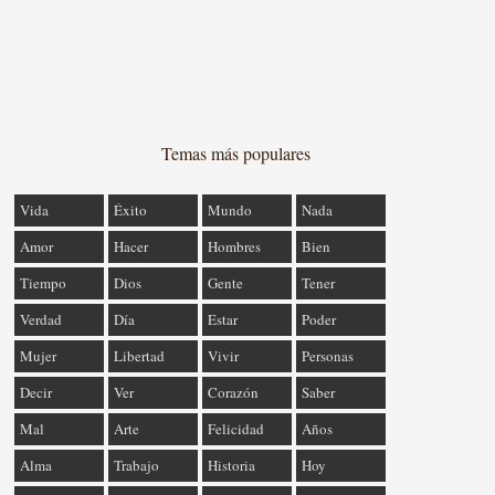
Temas más populares
Vida
Éxito
Mundo
Nada
Amor
Hacer
Hombres
Bien
Tiempo
Dios
Gente
Tener
Verdad
Día
Estar
Poder
Mujer
Libertad
Vivir
Personas
Decir
Ver
Corazón
Saber
Mal
Arte
Felicidad
Años
Alma
Trabajo
Historia
Hoy