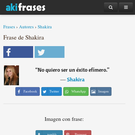
Frases
›
Autores
›
Shakira
Frase de Shakira
“
No quiero ser un éxito efímero.
”
―
Shakira
Facebook
Twitter
WhatsApp
Imagen
Imagen con frase:
tumblr
Pinterest