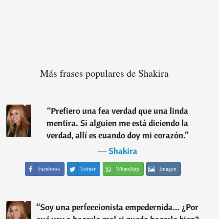
Más frases populares de Shakira
“
Prefiero una fea verdad que una linda
mentira. Si alguien me está diciendo la
verdad, allí es cuando doy mi corazón.
”
―
Shakira
Facebook
Twitter
WhatsApp
Imagen
“
Soy una perfeccionista empedernida... ¿Por