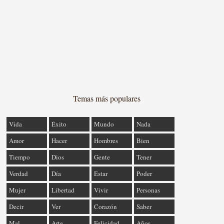
Temas más populares
Vida
Éxito
Mundo
Nada
Amor
Hacer
Hombres
Bien
Tiempo
Dios
Gente
Tener
Verdad
Día
Estar
Poder
Mujer
Libertad
Vivir
Personas
Decir
Ver
Corazón
Saber
Mal
Arte
Felicidad
Años