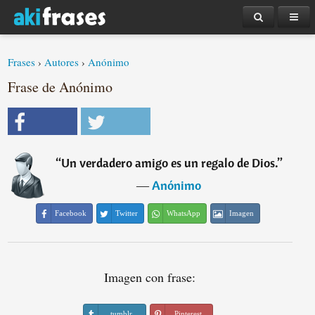
Frases
›
Autores
›
Anónimo
Frase de Anónimo
“
Un verdadero amigo es un regalo de Dios.
”
―
Anónimo
Facebook
Twitter
WhatsApp
Imagen
Imagen con frase:
tumblr
Pinterest