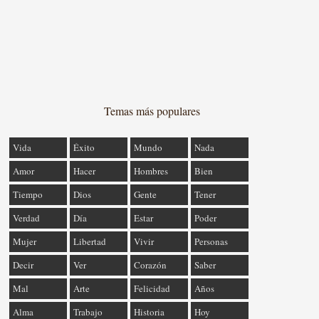
Temas más populares
Vida
Éxito
Mundo
Nada
Amor
Hacer
Hombres
Bien
Tiempo
Dios
Gente
Tener
Verdad
Día
Estar
Poder
Mujer
Libertad
Vivir
Personas
Decir
Ver
Corazón
Saber
Mal
Arte
Felicidad
Años
Alma
Trabajo
Historia
Hoy