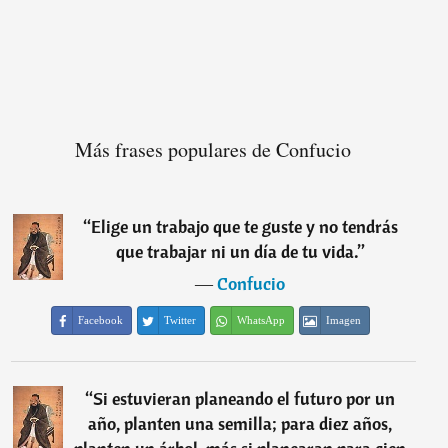
Más frases populares de Confucio
“
Elige un trabajo que te guste y no tendrás
que trabajar ni un día de tu vida.
”
―
Confucio
Facebook
Twitter
WhatsApp
Imagen
“
Si estuvieran planeando el futuro por un
año, planten una semilla; para diez años,