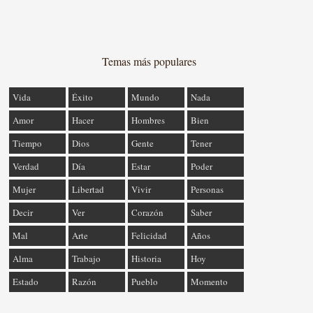
Temas más populares
Vida
Éxito
Mundo
Nada
Amor
Hacer
Hombres
Bien
Tiempo
Dios
Gente
Tener
Verdad
Día
Estar
Poder
Mujer
Libertad
Vivir
Personas
Decir
Ver
Corazón
Saber
Mal
Arte
Felicidad
Años
Alma
Trabajo
Historia
Hoy
Estado
Razón
Pueblo
Momento