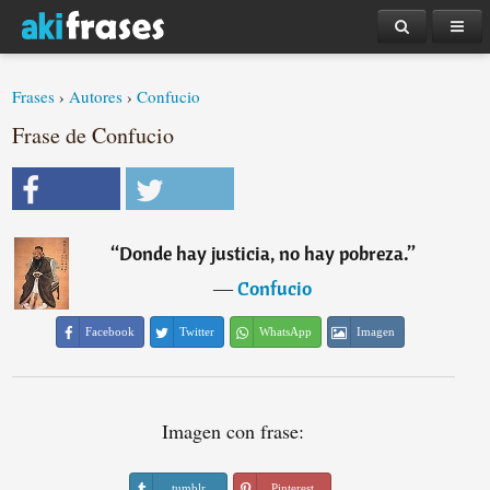
Frases
›
Autores
›
Confucio
Frase de Confucio
“
Donde hay justicia, no hay pobreza.
”
―
Confucio
Facebook
Twitter
WhatsApp
Imagen
Imagen con frase:
tumblr
Pinterest