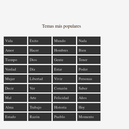
Temas más populares
Vida
Éxito
Mundo
Nada
Amor
Hacer
Hombres
Bien
Tiempo
Dios
Gente
Tener
Verdad
Día
Estar
Poder
Mujer
Libertad
Vivir
Personas
Decir
Ver
Corazón
Saber
Mal
Arte
Felicidad
Años
Alma
Trabajo
Historia
Hoy
Estado
Razón
Pueblo
Momento