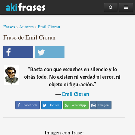
Frases
›
Autores
›
Emil Cioran
Frase de Emil Cioran
“
Basta con que escuches en silencio y lo
oirás todo. No existen ni verdad ni error, ni
objeto ni figuración.
”
―
Emil Cioran
Facebook
Twitter
WhatsApp
Imagen
Imagen con frase: