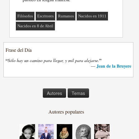
Filósofos
Escritores
Rumanos
Nacidos en 1911
Nacidos en 8 de Abril
Frase del Día
“
”
Sólo hay un camino para llegar, y mil para alejarse.
Jean de la Bruyere
—
Autores
Temas
Autores populares