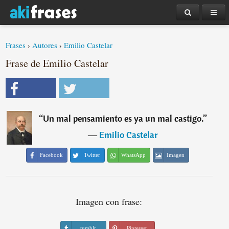
Frases
›
Autores
›
Emilio Castelar
Frase de Emilio Castelar
“
Un mal pensamiento es ya un mal castigo.
”
―
Emilio Castelar
Facebook
Twitter
WhatsApp
Imagen
Imagen con frase:
tumblr
Pinterest