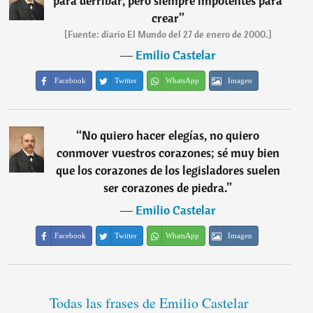
para derribar, pero siempre impotentes para
crear
”
[Fuente: diario El Mundo del 27 de enero de 2000.]
―
Emilio Castelar
Facebook
Twitter
WhatsApp
Imagen
“
No quiero hacer elegías, no quiero
conmover vuestros corazones; sé muy bien
que los corazones de los legisladores suelen
ser corazones de piedra.
”
―
Emilio Castelar
Facebook
Twitter
WhatsApp
Imagen
Todas las frases de Emilio Castelar