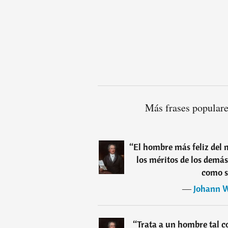
Más frases popular
“
El hombre más feliz del 
los méritos de los demás
como s
―
Johann W
“
Trata a un hombre tal co