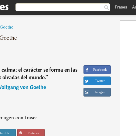
Frases
A
 Goethe
 Goethe
a calma; el carácter se forma en las
Facebook
 oleadas del mundo.
”
Twitter
olfgang von Goethe
Imagen
magen con frase:
tumblr
Pinterest