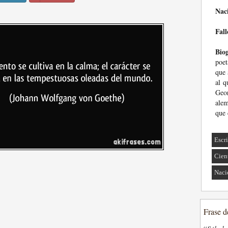
Nac
Fall
Biog
poet
que 
al q
Geor
alem
que 
Escri
Cien
Naci
Frase d