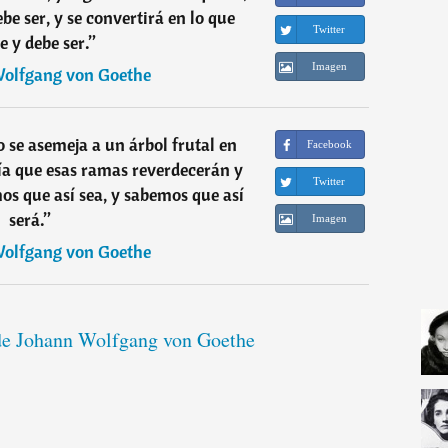
be ser, y se convertirá en lo que
Twitter
e y debe ser.
”
Imagen
olfgang von Goethe
o se asemeja a un árbol frutal en
Facebook
ía que esas ramas reverdecerán y
Twitter
s que así sea, y sabemos que así
será.
”
Imagen
olfgang von Goethe
 de Johann Wolfgang von Goethe