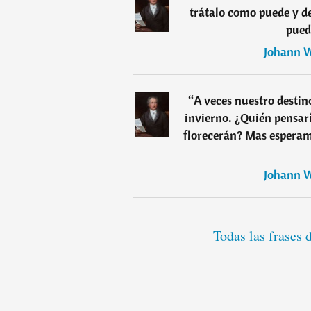
trátalo como puede y de
pued
―
Johann W
“
A veces nuestro destin
invierno. ¿Quién pensar
florecerán? Mas esperamo
―
Johann W
Todas las frases