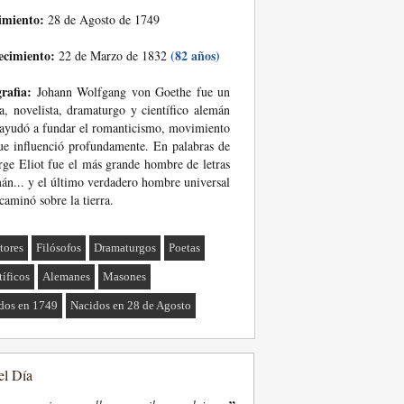
imiento:
28 de Agosto de 1749
ecimiento:
(82 años)
22 de Marzo de 1832
rafia:
Johann Wolfgang von Goethe fue un
a, novelista, dramaturgo y científico alemán
ayudó a fundar el romanticismo, movimiento
ue influenció profundamente. En palabras de
ge Eliot fue el más grande hombre de letras
án... y el último verdadero hombre universal
caminó sobre la tierra.
tores
Filósofos
Dramaturgos
Poetas
tíficos
Alemanes
Masones
dos en 1749
Nacidos en 28 de Agosto
el Día