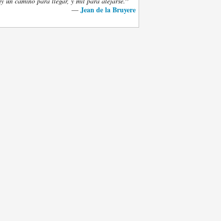
”
y un camino para llegar, y mil para alejarse.
Jean de la Bruyere
—