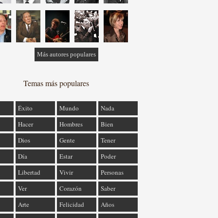
Más autores populares
Temas más populares
Éxito
Mundo
Nada
Hacer
Hombres
Bien
Dios
Gente
Tener
Día
Estar
Poder
Libertad
Vivir
Personas
Ver
Corazón
Saber
Arte
Felicidad
Años