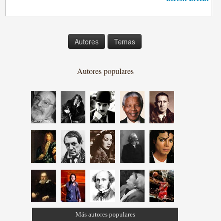
Autores
Temas
Autores populares
Más autores populares