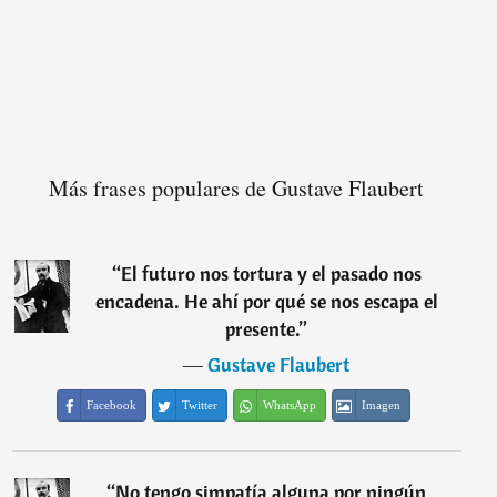
Más frases populares de Gustave Flaubert
“
El futuro nos tortura y el pasado nos
encadena. He ahí por qué se nos escapa el
presente.
”
―
Gustave Flaubert
Facebook
Twitter
WhatsApp
Imagen
“
No tengo simpatía alguna por ningún