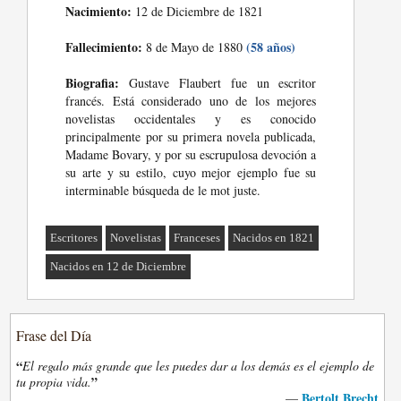
Nacimiento:
12 de Diciembre de 1821
Fallecimiento:
(58 años)
8 de Mayo de 1880
Biografia:
Gustave Flaubert fue un escritor
francés. Está considerado uno de los mejores
novelistas occidentales y es conocido
principalmente por su primera novela publicada,
Madame Bovary, y por su escrupulosa devoción a
su arte y su estilo, cuyo mejor ejemplo fue su
interminable búsqueda de le mot juste.
Escritores
Novelistas
Franceses
Nacidos en 1821
Nacidos en 12 de Diciembre
Frase del Día
“
El regalo más grande que les puedes dar a los demás es el ejemplo de
”
tu propia vida.
Bertolt Brecht
—