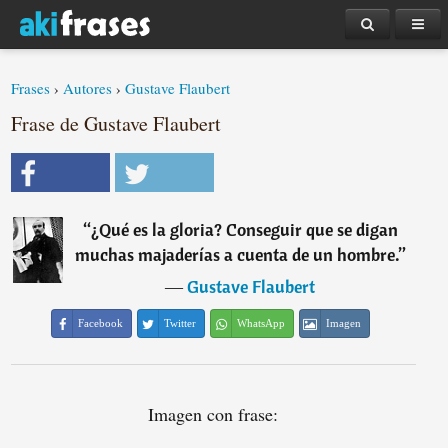
Frases
›
Autores
›
Gustave Flaubert
Frase de Gustave Flaubert
“
¿Qué es la gloria? Conseguir que se digan
muchas majaderías a cuenta de un hombre.
”
―
Gustave Flaubert
Facebook
Twitter
WhatsApp
Imagen
Imagen con frase: