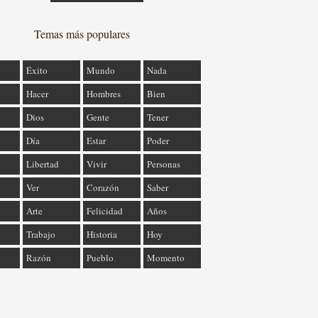
Temas más populares
Éxito
Mundo
Nada
Hacer
Hombres
Bien
Dios
Gente
Tener
Día
Estar
Poder
Libertad
Vivir
Personas
Ver
Corazón
Saber
Arte
Felicidad
Años
Trabajo
Historia
Hoy
Razón
Pueblo
Momento