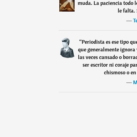
muda. La paciencia todo l
le falta.
―
T
“
Periodista es ese tipo qu
que generalmente ignora y
las veces cansado o borra
ser escritor ni coraje pa
chismoso o en 
―
M