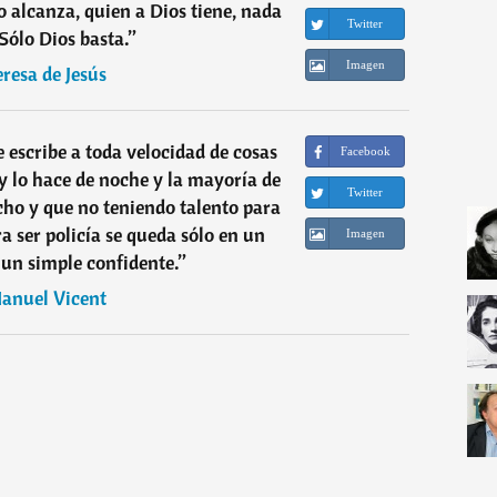
o alcanza, quien a Dios tiene, nada
Twitter
 Sólo Dios basta.
”
Imagen
eresa de Jesús
e escribe a toda velocidad de cosas
Facebook
 lo hace de noche y la mayoría de
Twitter
cho y que no teniendo talento para
ra ser policía se queda sólo en un
Imagen
un simple confidente.
”
anuel Vicent