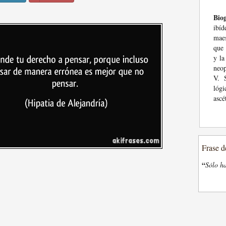
Biog
ibíd
maes
que 
y la
neop
V. S
lógi
ascé
Frase d
“
Sólo ha