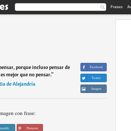
Frases
A
pensar, porque incluso pensar de
Facebook
es mejor que no pensar.
”
Twitter
ia de Alejandría
Imagen
magen con frase:
tumblr
Pinterest