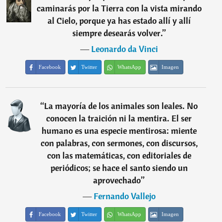
caminarás por la Tierra con la vista mirando
al Cielo, porque ya has estado allí y allí
siempre desearás volver.
”
―
Leonardo da Vinci
Facebook
Twitter
WhatsApp
Imagen
“
La mayoría de los animales son leales. No
conocen la traición ni la mentira. El ser
humano es una especie mentirosa: miente
con palabras, con sermones, con discursos,
con las matemáticas, con editoriales de
periódicos; se hace el santo siendo un
aprovechado
”
―
Fernando Vallejo
Facebook
Twitter
WhatsApp
Imagen