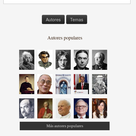
Autores
Temas
Autores populares
Más autores populares