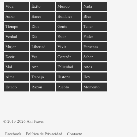
Vida
Éxito
Mundo
Nada
Amor
Hacer
Hombres
Bien
Tiempo
Dios
Gente
Tener
Verdad
Día
Estar
Poder
Mujer
Libertad
Vivir
Personas
Decir
Ver
Corazón
Saber
Mal
Arte
Felicidad
Años
Alma
Trabajo
Historia
Hoy
Estado
Razón
Pueblo
Momento
© 2013-2026 Aki Frases
Facebook
Política de Privacidad
Contacto