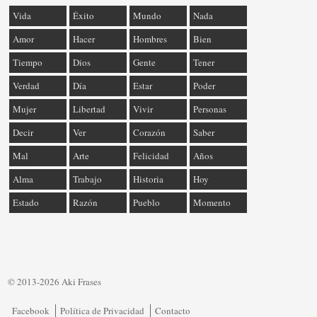
Vida
Éxito
Mundo
Nada
Amor
Hacer
Hombres
Bien
Tiempo
Dios
Gente
Tener
Verdad
Día
Estar
Poder
Mujer
Libertad
Vivir
Personas
Decir
Ver
Corazón
Saber
Mal
Arte
Felicidad
Años
Alma
Trabajo
Historia
Hoy
Estado
Razón
Pueblo
Momento
© 2013-2026 Aki Frases
Facebook
Política de Privacidad
Contacto