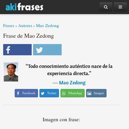
Frases
›
Autores
›
Mao Zedong
Frase de Mao Zedong
“
Todo conocimiento auténtico nace de la
experiencia directa.
”
―
Mao Zedong
Facebook
Twitter
WhatsApp
Imagen
Imagen con frase: