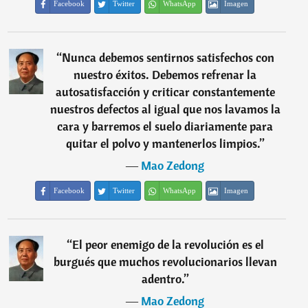
Facebook
Twitter
WhatsApp
Imagen
“
Nunca debemos sentirnos satisfechos con
nuestro éxitos. Debemos refrenar la
autosatisfacción y criticar constantemente
nuestros defectos al igual que nos lavamos la
cara y barremos el suelo diariamente para
quitar el polvo y mantenerlos limpios.
”
―
Mao Zedong
Facebook
Twitter
WhatsApp
Imagen
“
El peor enemigo de la revolución es el
burgués que muchos revolucionarios llevan
adentro.
”
―
Mao Zedong