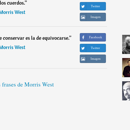
los cuerdos.
”
Twitter
Morris West
Imagen
de conservar es la de equivocarse.
”
Facebook
Morris West
Twitter
Imagen
s frases de Morris West