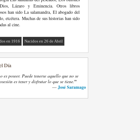
Dios, Lázaro y Eminencia. Otros libros
osos han sido La salamandra, El abogado del
lo, etcétera. Muchas de sus historias han sido
adas al cine.
dos en 1916
Nacidos en 26 de Abril
el Día
o es poseer. Puede tenerse aquello que no se
”
osesión es tener y disfrutar lo que se tiene.
José Saramago
—