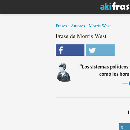
Frases
›
Autores
›
Morris West
Frase de Morris West
“
Los sistemas políticos
como los homb
―
I