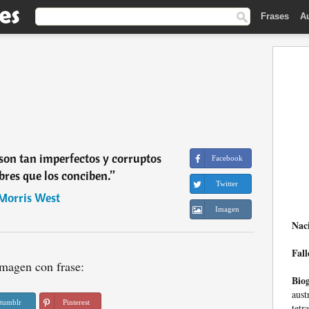
Frases
A
 son tan imperfectos y corruptos
Facebook
res que los conciben.
”
Twitter
Morris West
Imagen
Nac
Fall
magen con frase:
Biog
aust
tumblr
Pinterest
tetr