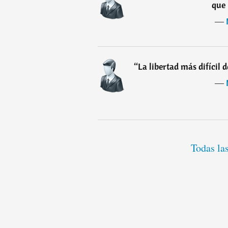
que 
―
“
La libertad más difícil 
―
Todas la