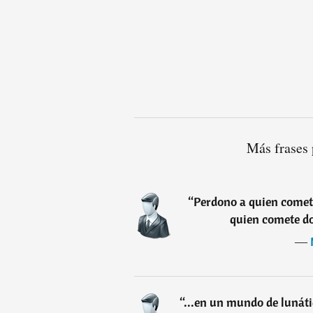
Más frases
“
Perdono a quien comete
quien comete do
―
“
...en un mundo de lunáti