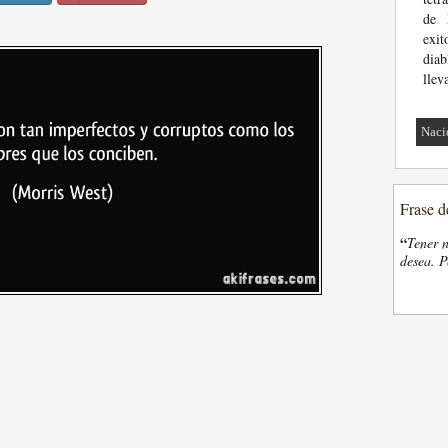
de 
exit
diab
llev
Naci
Frase d
“
Tener n
desea. P