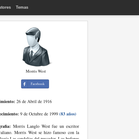
utores
Temas
Morris West
Facebook
imiento:
26 de Abril de 1916
ecimiento:
(83 años)
9 de Octubre de 1999
rafia:
Morris Langlo West fue un escritor
raliano. Morris West se hizo famoso con la
alogía Las sandalias del pescador, Los bufones