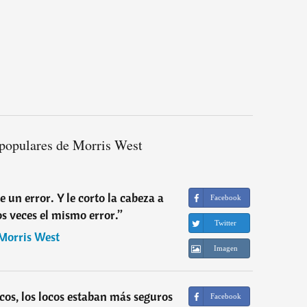
 populares de Morris West
 un error. Y le corto la cabeza a
Facebook
s veces el mismo error.
”
Twitter
Morris West
Imagen
cos, los locos estaban más seguros
Facebook