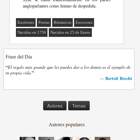
angloparlantes como himno de despedida.
Escritores
Poetas
Británicos
Escoceses
Nacidos en 1759
Nacidos en 25 de Enero
Frase del Día
“
El regalo más grande que les puedes dar a los demás es el ejemplo de
”
tu propia vida.
Bertolt Brecht
—
Autores
Temas
Autores populares