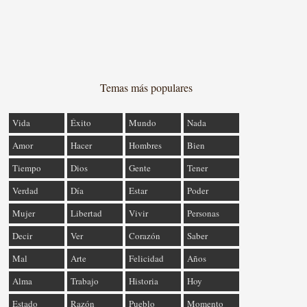
Temas más populares
Vida
Éxito
Mundo
Nada
Amor
Hacer
Hombres
Bien
Tiempo
Dios
Gente
Tener
Verdad
Día
Estar
Poder
Mujer
Libertad
Vivir
Personas
Decir
Ver
Corazón
Saber
Mal
Arte
Felicidad
Años
Alma
Trabajo
Historia
Hoy
Estado
Razón
Pueblo
Momento