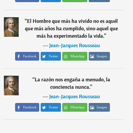
“
El Hombre que más ha vivido no es aquél
que más años ha cumplido, sino aquel que
más ha experimentado la vida.
”
―
Jean-Jacques Rousseau
Facebook
Twitter
WhatsApp
Imagen
“
La razón nos engaña a menudo, la
conciencia nunca.
”
―
Jean-Jacques Rousseau
Facebook
Twitter
WhatsApp
Imagen