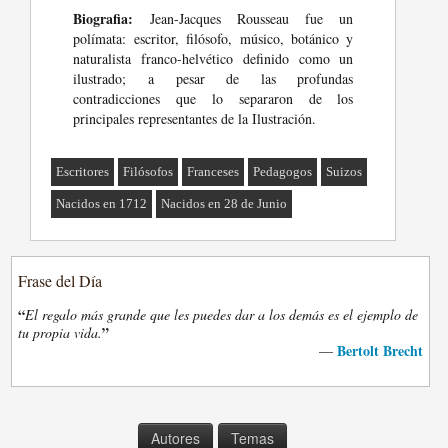
Biografia:
Jean-Jacques Rousseau fue un
polímata: escritor, filósofo, músico, botánico y
naturalista franco-helvético definido como un
ilustrado; a pesar de las profundas
contradicciones que lo separaron de los
principales representantes de la Ilustración.
Escritores
Filósofos
Franceses
Pedagogos
Suizos
Nacidos en 1712
Nacidos en 28 de Junio
Frase del Día
“
El regalo más grande que les puedes dar a los demás es el ejemplo de
”
tu propia vida.
Bertolt Brecht
—
Autores
Temas