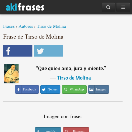
Frases
›
Autores
›
Tirso de Molina
Frase de Tirso de Molina
“
Que quien ama, jura y miente.
”
―
Tirso de Molina
Facebook
Twitter
WhatsApp
Imagen
Imagen con frase:
tumblr
Pinterest