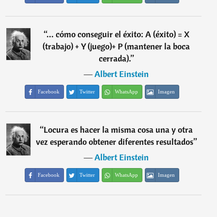
“
... cómo conseguir el éxito: A (éxito) = X
(trabajo) + Y (juego)+ P (mantener la boca
cerrada).
”
―
Albert Einstein
Facebook
Twitter
WhatsApp
Imagen
“
Locura es hacer la misma cosa una y otra
vez esperando obtener diferentes resultados
”
―
Albert Einstein
Facebook
Twitter
WhatsApp
Imagen