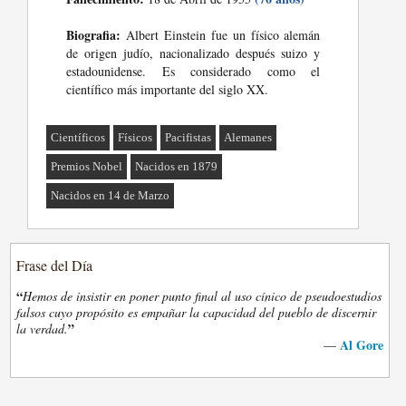
Biografia:
Albert Einstein fue un físico alemán
de origen judío, nacionalizado después suizo y
estadounidense. Es considerado como el
científico más importante del siglo XX.
Científicos
Físicos
Pacifistas
Alemanes
Premios Nobel
Nacidos en 1879
Nacidos en 14 de Marzo
Frase del Día
“
Hemos de insistir en poner punto final al uso cínico de pseudoestudios
falsos cuyo propósito es empañar la capacidad del pueblo de discernir
”
la verdad.
Al Gore
—