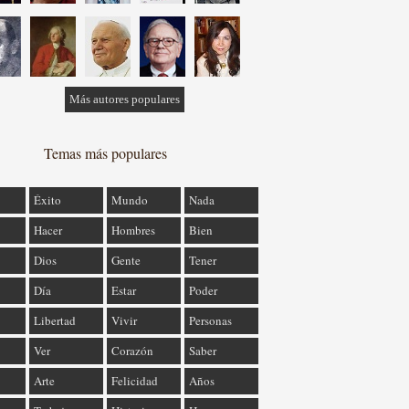
Más autores populares
Temas más populares
Éxito
Mundo
Nada
Hacer
Hombres
Bien
Dios
Gente
Tener
Día
Estar
Poder
Libertad
Vivir
Personas
Ver
Corazón
Saber
Arte
Felicidad
Años