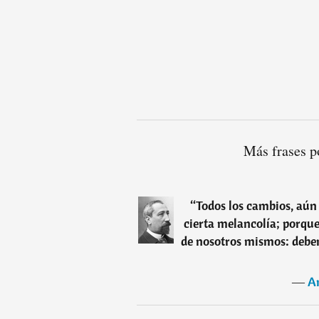
Más frases p
“
Todos los cambios, aún
cierta melancolía; porque
de nosotros mismos: debe
―
A