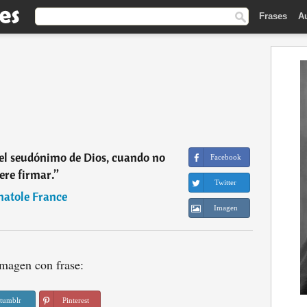
Frases
A
 el seudónimo de Dios, cuando no
Facebook
ere firmar.
”
Twitter
natole France
Imagen
magen con frase:
tumblr
Pinterest