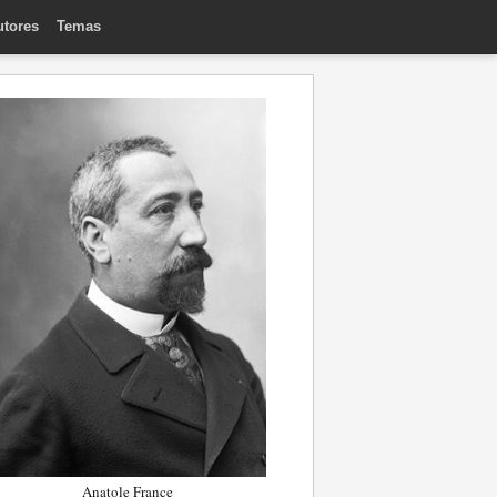
utores
Temas
Anatole France