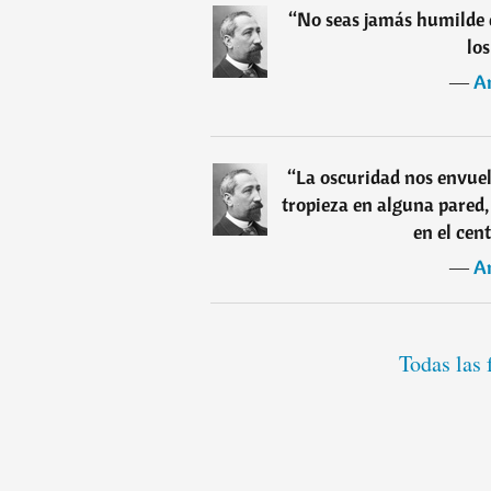
“
No seas jamás humilde c
lo
―
A
“
La oscuridad nos envuel
tropieza en alguna pared,
en el cent
―
A
Todas las 