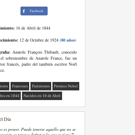
Facebook
imiento:
16 de Abril de 1844
ecimiento:
(80 años)
12 de Octubre de 1924
rafia:
Anatole François Thibault, conocido
 el sobrenombre de Anatole France, fue un
itor francés, padre del también escritor Noël
ce.
tores
Franceses
Parisienses
Premios Nobel
dos en 1844
Nacidos en 16 de Abril
el Día
o es poseer. Puede tenerse aquello que no se
”
osesión es tener y disfrutar lo que se tiene.