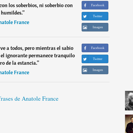
on los soberbios, ni soberbio con
Facebook
s humildes.
”
Twitter
natole France
Imagen
ve a todos, pero mientras el sabio
Facebook
 el ignorante permanece tranquilo
Twitter
ro de la estancia.
”
Imagen
natole France
frases de Anatole France