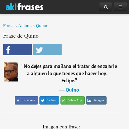
Frases
›
Autores
›
Quino
Frase de Quino
“
No dejes para mañana el tratar de encajarle
a alguien lo que tienes que hacer hoy. -
Felipe.
”
―
Quino
Facebook
Twitter
WhatsApp
Imagen
Imagen con frase: