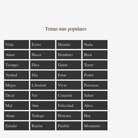
Temas más populares
Vida
Éxito
Mundo
Nada
Amor
Hacer
Hombres
Bien
Tiempo
Dios
Gente
Tener
Verdad
Día
Estar
Poder
Mujer
Libertad
Vivir
Personas
Decir
Ver
Corazón
Saber
Mal
Arte
Felicidad
Años
Alma
Trabajo
Historia
Hoy
Estado
Razón
Pueblo
Momento