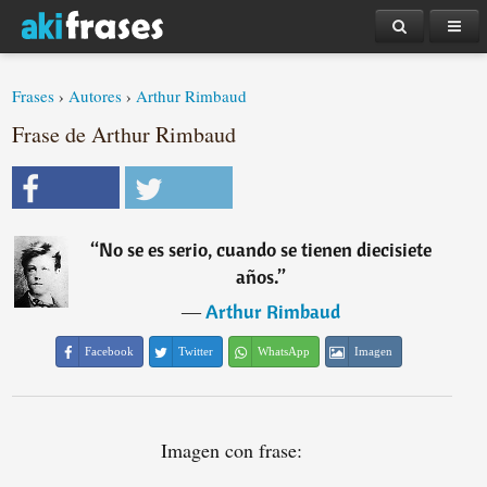
Frases
›
Autores
›
Arthur Rimbaud
Frase de Arthur Rimbaud
“
No se es serio, cuando se tienen diecisiete
años.
”
―
Arthur Rimbaud
Facebook
Twitter
WhatsApp
Imagen
Imagen con frase: