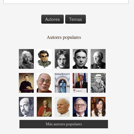
Autores
Temas
Autores populares
Más autores populares