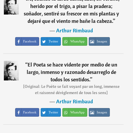
herido por el trigo, a pisar la pradera;
soñador, sentiré su frescor en mis plantas y
dejaré que el viento me bañe la cabeza.
”
―
Arthur Rimbaud
Facebook
Twitter
WhatsApp
Imagen
“
El Poeta se hace vidente por medio de un
largo, inmenso y razonado desarreglo de
todos los sentidos.
”
[Original: Le Poète se fait voyant par un long, immense
et raisonné dérèglement de tous les sens]
―
Arthur Rimbaud
Facebook
Twitter
WhatsApp
Imagen