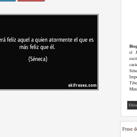
Biog
el 
esc
cará
Sén
Imp
Tibe
Mini
Filó
Frase d