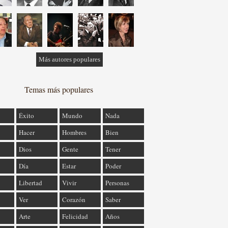
Más autores populares
Temas más populares
Éxito
Mundo
Nada
Hacer
Hombres
Bien
Dios
Gente
Tener
Día
Estar
Poder
Libertad
Vivir
Personas
Ver
Corazón
Saber
Arte
Felicidad
Años