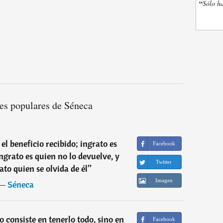
“
Sólo ha
es populares de Séneca
el beneficio recibido; ingrato es
Facebook
ngrato es quien no lo devuelve, y
Twitter
o quien se olvida de él
”
Imagen
―
Séneca
o consiste en tenerlo todo, sino en
Facebook