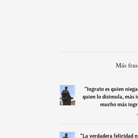
Más fras
“
Ingrato es quien niega 
quien lo disimula, más i
mucho más ingrat
“
La verdadera felicidad n