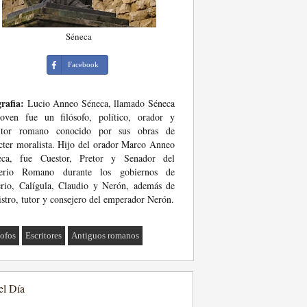
Séneca
Facebook
rafia:
Lucio Anneo Séneca, llamado Séneca
Joven fue un filósofo, político, orador y
ritor romano conocido por sus obras de
cter moralista. Hijo del orador Marco Anneo
eca, fue Cuestor, Pretor y Senador del
erio Romano durante los gobiernos de
rio, Calígula, Claudio y Nerón, además de
stro, tutor y consejero del emperador Nerón.
sofos
Escritores
Antiguos romanos
el Día