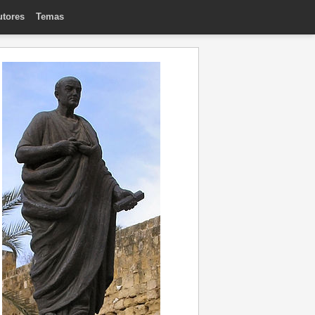
utores
Temas