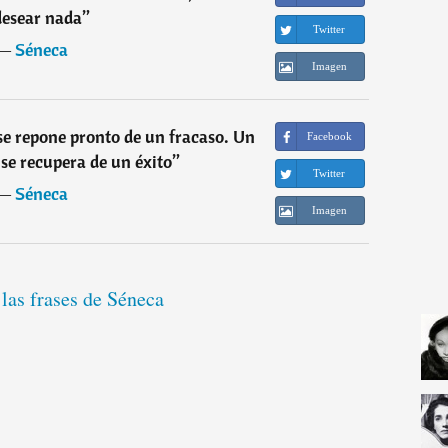
desear nada
”
Twitter
―
Séneca
Imagen
se repone pronto de un fracaso. Un
Facebook
se recupera de un éxito
”
Twitter
―
Séneca
Imagen
las frases de Séneca