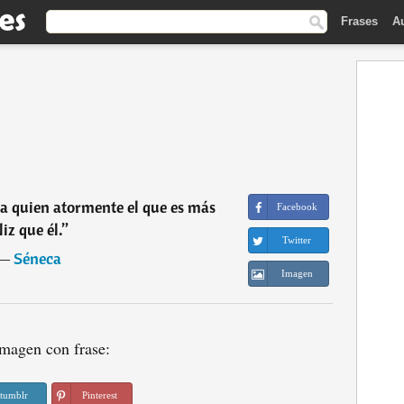
Frases
A
 a quien atormente el que es más
Facebook
liz que él.
”
Twitter
―
Séneca
Imagen
magen con frase:
tumblr
Pinterest