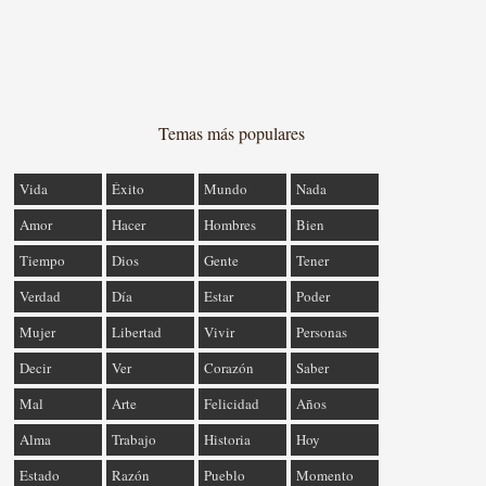
Temas más populares
Vida
Éxito
Mundo
Nada
Amor
Hacer
Hombres
Bien
Tiempo
Dios
Gente
Tener
Verdad
Día
Estar
Poder
Mujer
Libertad
Vivir
Personas
Decir
Ver
Corazón
Saber
Mal
Arte
Felicidad
Años
Alma
Trabajo
Historia
Hoy
Estado
Razón
Pueblo
Momento