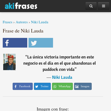
Frases
›
Autores
›
Niki Lauda
Frase de Niki Lauda
“
La única victoria importante en este
negocio es el día en el que abandonas el
paddock con vida
”
―
Niki Lauda
Facebook
Twitter
WhatsApp
Imagen
Imagen con frase: