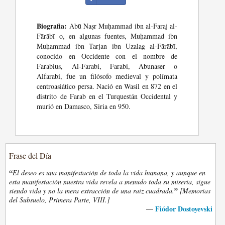
Biografia:
Abū Naṣr Muḥammad ibn al-Faraj al-
Fārābī o, en algunas fuentes, Muḥammad ibn
Muḥammad ibn Tarjan ibn Uzalag al-Fārābī,
conocido en Occidente con el nombre de
Farabius, Al-Farabi, Farabi, Abunaser o
Alfarabi, fue un filósofo medieval y polímata
centroasiático persa. Nació en Wasil en 872 en el
distrito de Farab en el Turquestán Occidental y
murió en Damasco, Siria en 950.
Frase del Día
“
El deseo es una manifestación de toda la vida humana, y aunque en
esta manifestación nuestra vida revela a menudo toda su miseria, sigue
”
siendo vida y no la mera extracción de una raiz cuadrada.
[Memorias
del Subsuelo, Primera Parte, VIII.]
Fiódor Dostoyevski
—