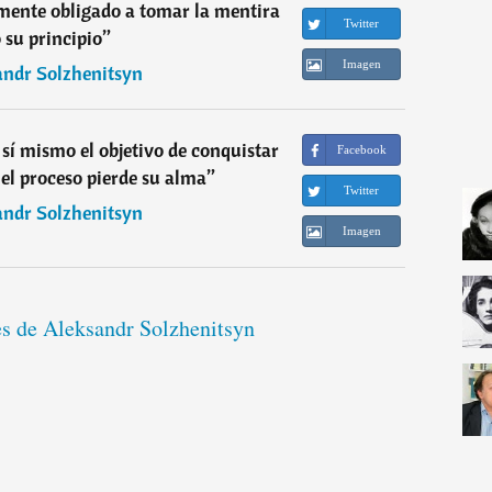
mente obligado a tomar la mentira
Twitter
su principio
”
Imagen
andr Solzhenitsyn
 sí mismo el objetivo de conquistar
Facebook
el proceso pierde su alma
”
Twitter
andr Solzhenitsyn
Imagen
es de Aleksandr Solzhenitsyn