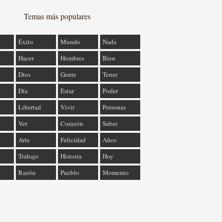
Temas más populares
Éxito
Mundo
Nada
Hacer
Hombres
Bien
Dios
Gente
Tener
Día
Estar
Poder
Libertad
Vivir
Personas
Ver
Corazón
Saber
Arte
Felicidad
Años
Trabajo
Historia
Hoy
Razón
Pueblo
Momento