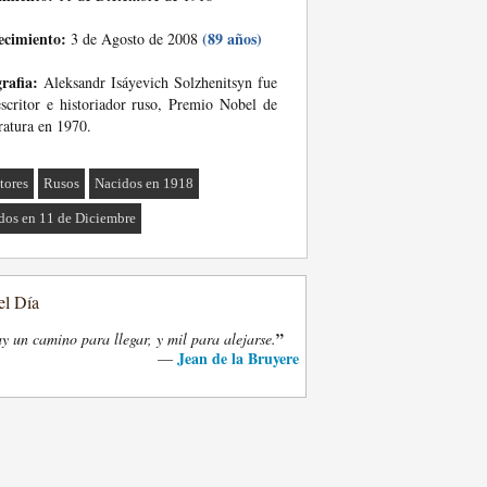
ecimiento:
(89 años)
3 de Agosto de 2008
rafia:
Aleksandr Isáyevich Solzhenitsyn fue
scritor e historiador ruso, Premio Nobel de
ratura en 1970.
tores
Rusos
Nacidos en 1918
dos en 11 de Diciembre
el Día
”
y un camino para llegar, y mil para alejarse.
Jean de la Bruyere
—