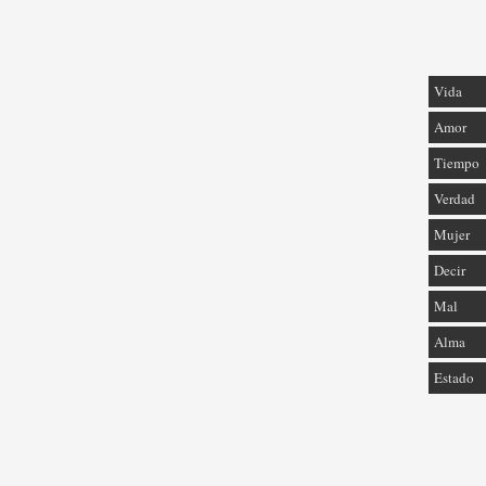
Vida
Amor
Tiempo
Verdad
Mujer
Decir
Mal
Alma
Estado