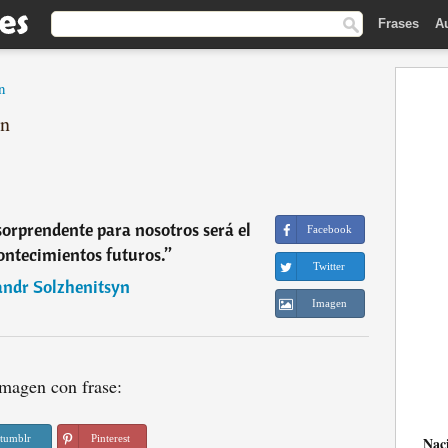
Frases
A
n
yn
orprendente para nosotros será el
Facebook
contecimientos futuros.
”
Twitter
andr Solzhenitsyn
Imagen
magen con frase:
tumblr
Pinterest
Nac