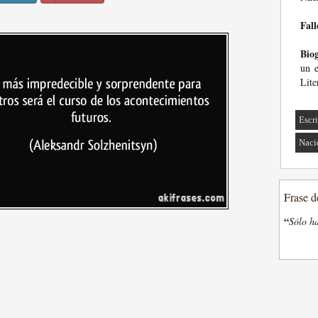
Fall
Biog
un e
Lite
Escri
Naci
Frase d
“
Sólo ha