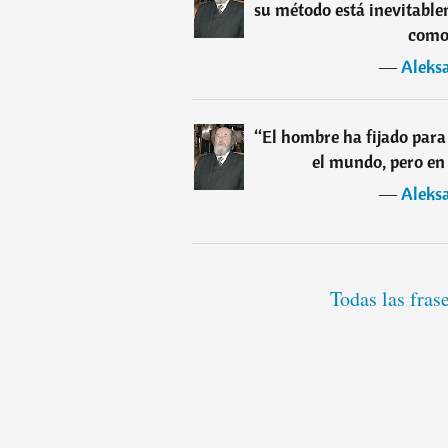
su método está inevitable
como 
―
Aleks
“
El hombre ha fijado para
el mundo, pero en 
―
Aleks
Todas las fras