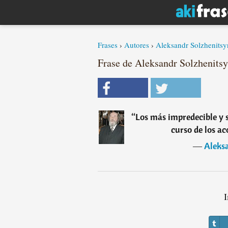
Frases
›
Autores
›
Aleksandr Solzhenitsy
Frase de Aleksandr Solzhenits
“
Los más impredecible y s
curso de los a
―
Aleks
I