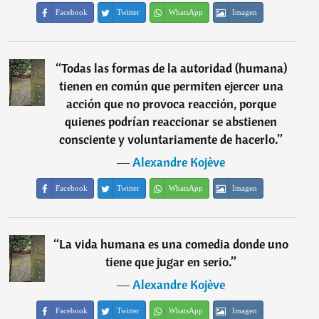
Facebook
Twitter
WhatsApp
Imagen
“
Todas las formas de la autoridad (humana)
tienen en común que permiten ejercer una
acción que no provoca reacción, porque
quienes podrían reaccionar se abstienen
consciente y voluntariamente de hacerlo.
”
―
Alexandre Kojève
Facebook
Twitter
WhatsApp
Imagen
“
La vida humana es una comedia donde uno
tiene que jugar en serio.
”
―
Alexandre Kojève
Facebook
Twitter
WhatsApp
Imagen