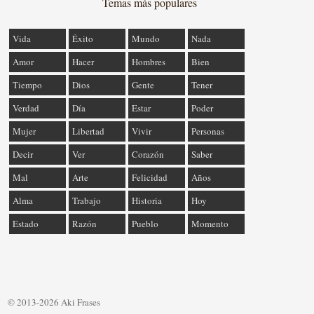
Temas más populares
Vida
Éxito
Mundo
Nada
Amor
Hacer
Hombres
Bien
Tiempo
Dios
Gente
Tener
Verdad
Día
Estar
Poder
Mujer
Libertad
Vivir
Personas
Decir
Ver
Corazón
Saber
Mal
Arte
Felicidad
Años
Alma
Trabajo
Historia
Hoy
Estado
Razón
Pueblo
Momento
© 2013-2026 Aki Frases