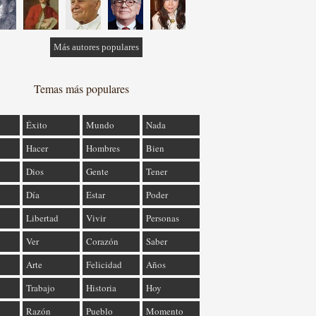
Más autores populares
Temas más populares
Éxito
Mundo
Nada
Hacer
Hombres
Bien
Dios
Gente
Tener
Día
Estar
Poder
Libertad
Vivir
Personas
Ver
Corazón
Saber
Arte
Felicidad
Años
Trabajo
Historia
Hoy
Razón
Pueblo
Momento