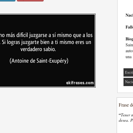
Nac
Fall
Biog
Sain
auto
una 
Escri
Naci
Frase d
“
Tener n
desea. P