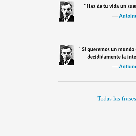
“
Haz de tu vida un sue
―
Antoin
“
Si queremos un mundo de
decididamente la inte
―
Antoin
Todas las frase