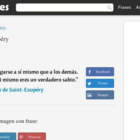
Frases
A
éry
péry
garse a sí mismo que a los demás.
Facebook
 ti mismo eres un verdadero sabio.
”
Twitter
e de Saint-Exupéry
Imagen
magen con frase:
tumblr
Pinterest