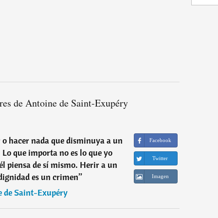
res de Antoine de Saint-Exupéry
r o hacer nada que disminuya a un
Facebook
Lo que importa no es lo que yo
Twitter
 él piensa de sí mismo. Herir a un
dignidad es un crimen
”
Imagen
e de Saint-Exupéry