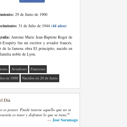
imiento:
29 de Junio de 1900
ecimiento:
(44 años)
31 de Julio de 1944
rafia:
Antoine Marie Jean-Baptiste Roger de
t-Exupéry fue un escritor y aviador francés,
r de la famosa obra El principito, nacido en
familia noble de Lyon.
tores
Aviadores
Franceses
dos en 1900
Nacidos en 29 de Junio
el Día
o es poseer. Puede tenerse aquello que no se
”
osesión es tener y disfrutar lo que se tiene.
José Saramago
—