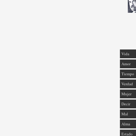
Vida
Amor
Tiempo
Verdad
Mujer
Decir
Mal
Alma
Estado