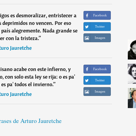
igos es desmoralizar, entristecer a
Facebook
s deprimidos no vencen. Por eso
Twitter
 país alegremente. Nada grande se
r con la tristeza.
”
Imagen
turo Jauretche
isano acabe con este infierno, y
Facebook
 con solo esta ley se rija: o es pa'
Twitter
 es pa' todos el invierno.
”
Imagen
turo Jauretche
rases de Arturo Jauretche