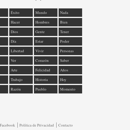
Éxito
Mundo
Nada
Hacer
Hombres
Bien
Dios
Gente
Tener
Día
Estar
Poder
Libertad
Vivir
Personas
Ver
Corazón
Saber
Arte
Felicidad
Años
Trabajo
Historia
Hoy
Razón
Pueblo
Momento
Facebook
Política de Privacidad
Contacto