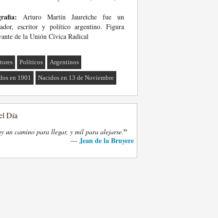
rafia:
Arturo Martín Jauretche fue un
ador, escritor y político argentino. Figura
vante de la Unión Cívica Radical
tores
Políticos
Argentinos
dos en 1901
Nacidos en 13 de Noviembre
el Día
”
y un camino para llegar, y mil para alejarse.
Jean de la Bruyere
—