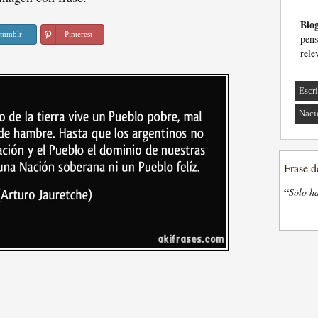
Biog
tumblr
Pinterest
pens
rele
Escri
Naci
Frase d
“
Sólo ha