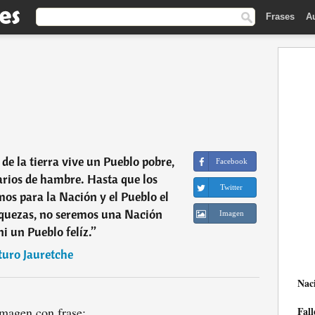
Frases
A
 de la tierra vive un Pueblo pobre,
Facebook
arios de hambre. Hasta que los
Twitter
os para la Nación y el Pueblo el
iquezas, no seremos una Nación
Imagen
i un Pueblo felíz.
”
turo Jauretche
Nac
magen con frase:
Fall