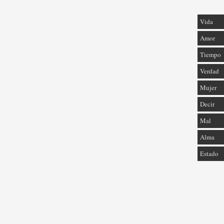
Vida
Amor
Tiempo
Verdad
Mujer
Decir
Mal
Alma
Estado