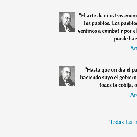
“
El arte de nuestros enem
los pueblos. Los pueblo
venimos a combatir por el
puede hace
―
Ar
“
Hasta que un dia el pa
haciendo suyo el gobierno,
todos la cobija, o
―
Ar
Todas las f