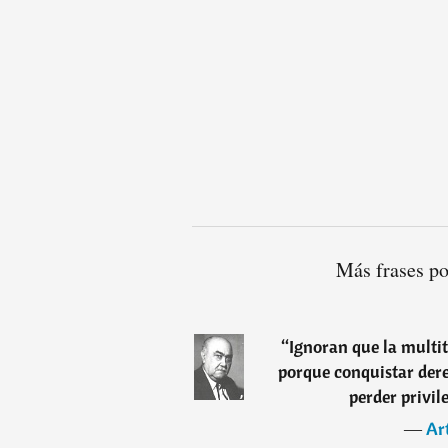
Más frases po
“
Ignoran que la multit
porque conquistar dere
perder privil
―
Ar