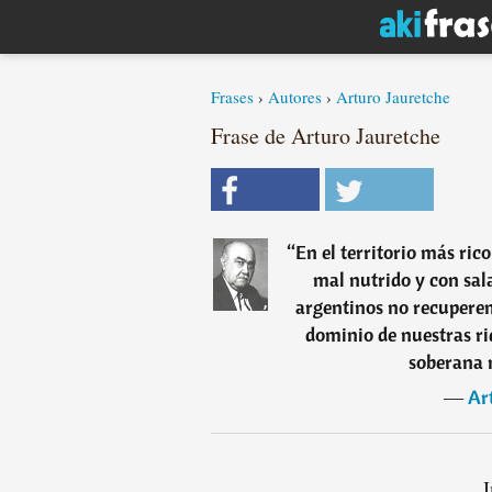
Frases
›
Autores
›
Arturo Jauretche
Frase de Arturo Jauretche
“
En el territorio más rico
mal nutrido y con sal
argentinos no recuperem
dominio de nuestras r
soberana n
―
Ar
I