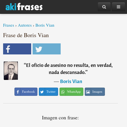
Frases
›
Autores
›
Boris Vian
Frase de Boris Vian
“
El oficio de asesino no resulta, en verdad,
nada descansado.
”
―
Boris Vian
Facebook
Twitter
WhatsApp
Imagen
Imagen con frase: