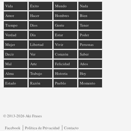
Vida
Éxito
Mundo
Nada
Amor
Hacer
Hombres
Bien
Tiempo
Dios
Gente
Tener
Verdad
Día
Estar
Poder
Mujer
Libertad
Vivir
Personas
Decir
Ver
Corazón
Saber
Mal
Arte
Felicidad
Años
Alma
Trabajo
Historia
Hoy
Estado
Razón
Pueblo
Momento
© 2013-2026 Aki Frases
Facebook
Política de Privacidad
Contacto