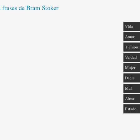
s frases de Bram Stoker
Vida
Amor
Tiempo
Verdad
Mujer
Decir
Mal
Alma
Estado