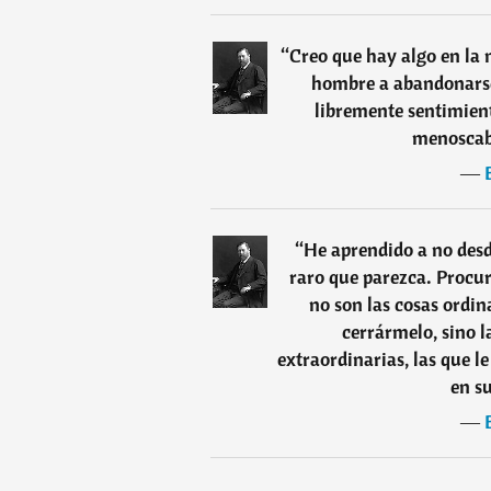
“
Creo que hay algo en la
hombre a abandonarse 
libremente sentimient
menoscab
―
“
He aprendido a no desd
raro que parezca. Procur
no son las cosas ordin
cerrármelo, sino l
extraordinarias, las que l
en su
―