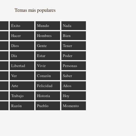
Temas más populares
Éxito
Mundo
Nada
Hacer
Hombres
Bien
Dios
Gente
Tener
Día
Estar
Poder
Libertad
Vivir
Personas
Ver
Corazón
Saber
Arte
Felicidad
Años
Trabajo
Historia
Hoy
Razón
Pueblo
Momento