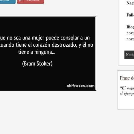
Nac
Fall
Biog
nove
nove
Naci
Frase d
“
El rega
el ejemp