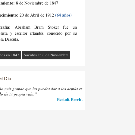
imiento:
8 de Noviembre de 1847
ecimiento:
(64 años)
20 de Abril de 1912
rafia:
Abraham Bram Stoker fue un
lista y escritor irlandés, conocido por su
la Drácula.
dos en 1847
Nacidos en 8 de Noviembre
el Día
lo más grande que les puedes dar a los demás es
”
lo de tu propia vida.
Bertolt Brecht
—