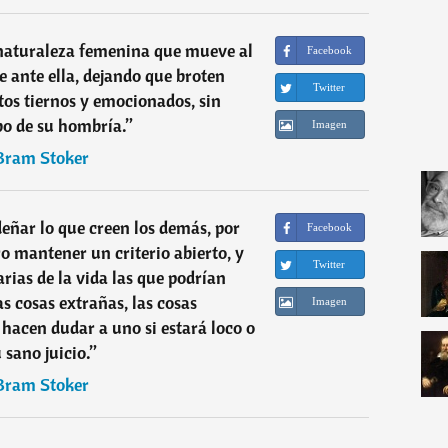
 naturaleza femenina que mueve al
Facebook
ante ella, dejando que broten
Twitter
os tiernos y emocionados, sin
o de su hombría.
”
Imagen
Bram Stoker
eñar lo que creen los demás, por
Facebook
o mantener un criterio abierto, y
Twitter
arias de la vida las que podrían
as cosas extrañas, las cosas
Imagen
e hacen dudar a uno si estará loco o
 sano juicio.
”
Bram Stoker