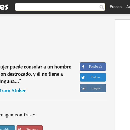
Frases
A
ujer puede consolar a un hombre
Facebook
ón destrozado, y él no tiene a
Twitter
inguna...
”
Imagen
Bram Stoker
magen con frase:
tumblr
Pinterest