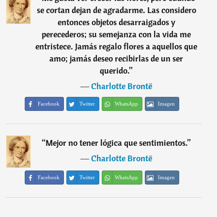
se cortan dejan de agradarme. Las considero
entonces objetos desarraigados y
perecederos; su semejanza con la vida me
entristece. Jamás regalo flores a aquellos que
amo; jamás deseo recibirlas de un ser
querido.
”
―
Charlotte Brontë
Facebook
Twitter
WhatsApp
Imagen
“
Mejor no tener lógica que sentimientos.
”
―
Charlotte Brontë
Facebook
Twitter
WhatsApp
Imagen