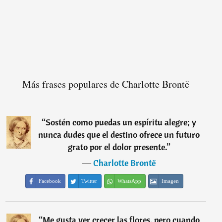
Más frases populares de Charlotte Brontë
“
Sostén como puedas un espíritu alegre; y
nunca dudes que el destino ofrece un futuro
grato por el dolor presente.
”
―
Charlotte Brontë
Facebook
Twitter
WhatsApp
Imagen
“
Me gusta ver crecer las flores, pero cuando