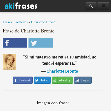
Frases
›
Autores
›
Charlotte Brontë
Frase de Charlotte Brontë
“
Si mi maestro me retira su amistad, no
tendré esperanza.
”
―
Charlotte Brontë
Facebook
Twitter
WhatsApp
Imagen
Imagen con frase: