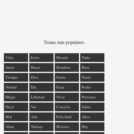
Temas más populares
Vida
Éxito
Mundo
Nada
Amor
Hacer
Hombres
Bien
Tiempo
Dios
Gente
Tener
Verdad
Día
Estar
Poder
Mujer
Libertad
Vivir
Personas
Decir
Ver
Corazón
Saber
Mal
Arte
Felicidad
Años
Alma
Trabajo
Historia
Hoy