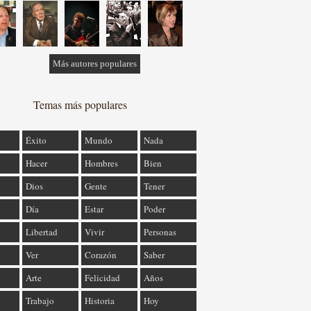
Más autores populares
Temas más populares
Éxito
Mundo
Nada
Hacer
Hombres
Bien
Dios
Gente
Tener
Día
Estar
Poder
Libertad
Vivir
Personas
Ver
Corazón
Saber
Arte
Felicidad
Años
Trabajo
Historia
Hoy