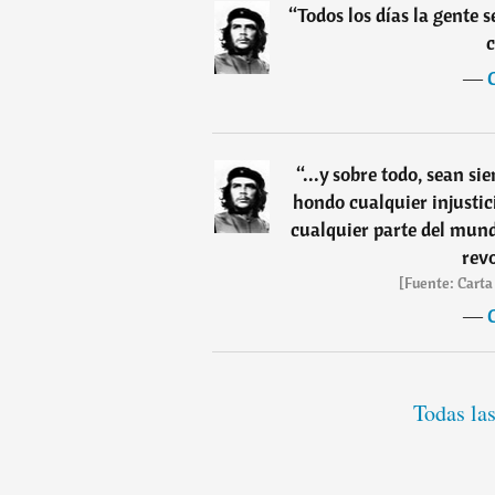
“
Todos los días la gente s
―
“
...y sobre todo, sean s
hondo cualquier injustic
cualquier parte del mund
revo
[Fuente: Carta 
―
Todas la