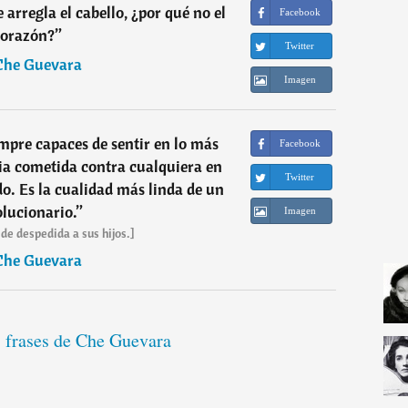
e arregla el cabello, ¿por qué no el
Facebook
corazón?
”
Twitter
Che Guevara
Imagen
iempre capaces de sentir en lo más
Facebook
ia cometida contra cualquiera en
Twitter
o. Es la cualidad más linda de un
lucionario.
”
Imagen
de despedida a sus hijos.]
Che Guevara
s frases de Che Guevara