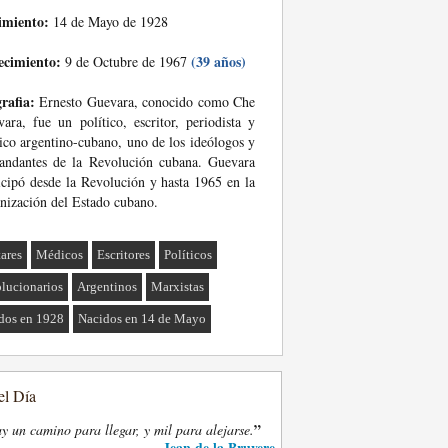
imiento:
14 de Mayo de 1928
ecimiento:
(39 años)
9 de Octubre de 1967
rafia:
Ernesto Guevara, conocido como Che
ara, fue un político, escritor, periodista y
co argentino-cubano, uno de los ideólogos y
andantes de la Revolución cubana. Guevara
icipó desde la Revolución y hasta 1965 en la
nización del Estado cubano.
tares
Médicos
Escritores
Políticos
lucionarios
Argentinos
Marxistas
dos en 1928
Nacidos en 14 de Mayo
el Día
”
y un camino para llegar, y mil para alejarse.
Jean de la Bruyere
—