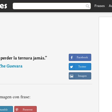
Frases
A
 perder la ternura jamás.
”
Facebook
Che Guevara
Twitter
Imagen
magen con frase:
tumblr
Pinterest