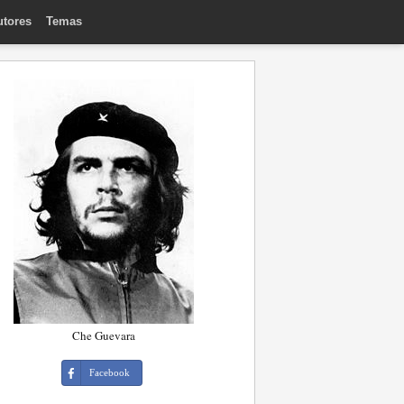
utores
Temas
Che Guevara
Facebook