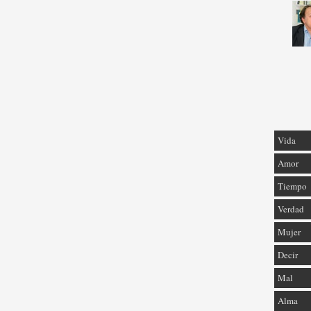
Vida
Amor
Tiempo
Verdad
Mujer
Decir
Mal
Alma