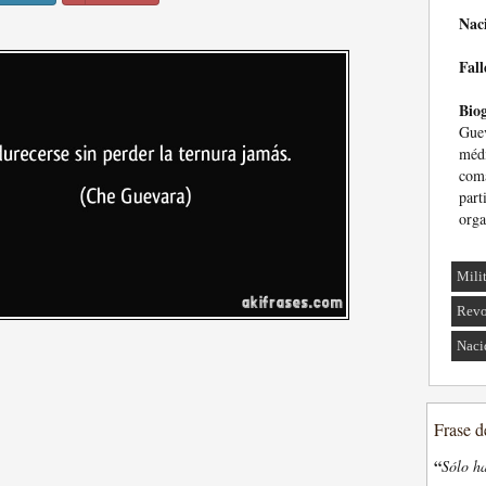
Nac
Fall
Biog
Guev
médi
com
part
orga
Mili
Revo
Naci
Frase d
“
Sólo ha