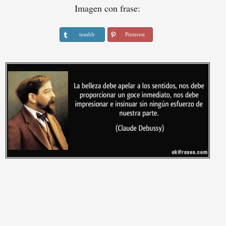
Imagen con frase:
tumblr
Pinterest