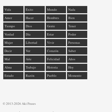
Vida
Éxito
Mundo
Nada
Amor
Hacer
Hombres
Bien
Tiempo
Dios
Gente
Tener
Verdad
Día
Estar
Poder
Mujer
Libertad
Vivir
Personas
Decir
Ver
Corazón
Saber
Mal
Arte
Felicidad
Años
Alma
Trabajo
Historia
Hoy
Estado
Razón
Pueblo
Momento
© 2013-2026 Aki Frases