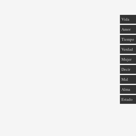
Vida
Amor
Tiempo
Verdad
Mujer
Decir
Mal
Alma
Estado