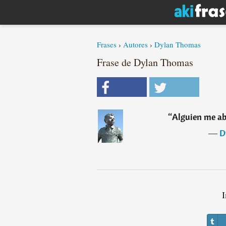
Frases
›
Autores
›
Dylan Thomas
Frase de Dylan Thomas
“
Alguien me abu
―
D
I