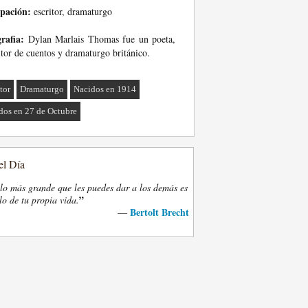
pación:
escritor, dramaturgo
rafia:
Dylan Marlais Thomas fue un poeta,
itor de cuentos y dramaturgo británico.
tor
Dramaturgo
Nacidos en 1914
dos en 27 de Octubre
el Día
lo más grande que les puedes dar a los demás es
”
lo de tu propia vida.
Bertolt Brecht
—