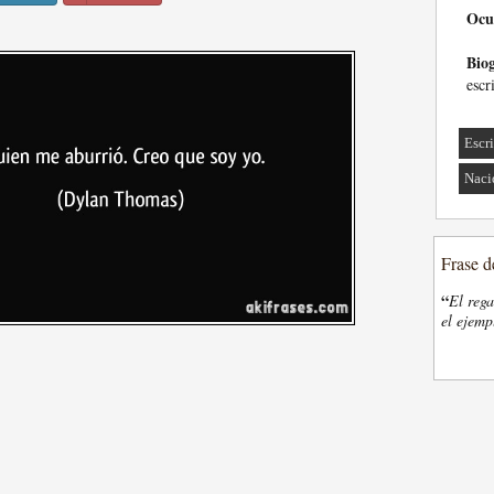
Ocu
Biog
escr
Escri
Naci
Frase d
“
El rega
el ejemp