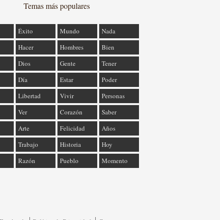
Temas más populares
Éxito
Mundo
Nada
Hacer
Hombres
Bien
Dios
Gente
Tener
Día
Estar
Poder
Libertad
Vivir
Personas
Ver
Corazón
Saber
Arte
Felicidad
Años
Trabajo
Historia
Hoy
Razón
Pueblo
Momento