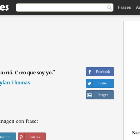
Frases
A
rrió. Creo que soy yo.
”
Facebook
ylan Thomas
Twitter
Imagen
magen con frase:
Nac
tumblr
Pinterest