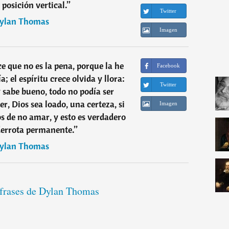
 posición vertical.
”
Twitter
ylan Thomas
Imagen
ce que no es la pena, porque la he
Facebook
; el espíritu crece olvida y llora:
Twitter
y sabe bueno, todo no podía ser
er, Dios sea loado, una certeza, si
Imagen
s de no amar, y esto es verdadero
derrota permanente.
”
ylan Thomas
 frases de Dylan Thomas